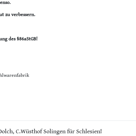
enso.
ut zu verbessern.
tung des §86aStGB!
ahlwarenfabrik
Dolch, C.Wüsthof Solingen für Schlesien!